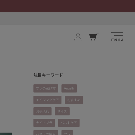
menu
ロ
カー
グ
ト
イ
ン
お気に入り
閲覧履歴
注目キーワード
ブラの選び方
Angellir
エイジングケア
おすすめ
お手入れ
サイズ
ナイトブラ
バストケア
バストの悩み
ブラ