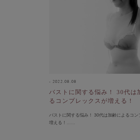
ナイトブラ／夜用ブラ
デイリーブラ／日中用ブラ
ノンワイヤーブラ
H
カテゴリを探す
全商品一覧
ブラジャー
ブラトップ
ショーツ
ブラショーツセット
2022.08.08
その他セット
バストに関する悩み！ 30代は
レッグケア
るコンプレックスが増える！
フェムケア
バストに関する悩み！ 30代は加齢によるコン
ブラパッド／ギフト
I
増える！……
バストケアコスメ
術後用ブラ