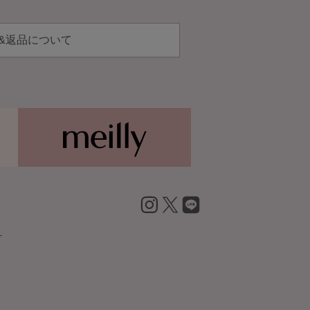
&返品について
inst
X
LIN
+
agr
E
am