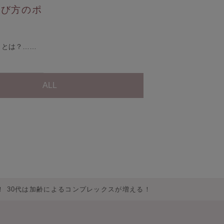
選び方のポ
トとは？……
ALL
！ 30代は加齢によるコンプレックスが増える！