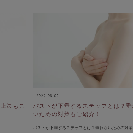
ngellir blog
inst
twitt
LIN
agr
er
E
am
2022.08.05
防止策もご
バストが下垂するステップとは？垂
いための対策もご紹介！
！……
バストが下垂するステップとは？垂れないための対策