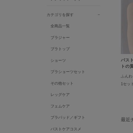
ナイトブラ／夜用ブラ
デイリーブラ／日中用ブラ
カテゴリを探す
ノンワイヤーブラ
全商品一覧
H
カテゴリを探す
ブラジャー
全商品一覧
ブラトップ
ブラジャー
ブラトップ
バス
ショーツ
トの質
ショーツ
ブラショーツセット
ブラショーツセット
ふんわ
その他セット
1セッ
その他セット
レッグケア
レッグケア
フェムケア
フェムケア
ブラパッド／ギフト
I
ブラパッド／ギフト
バストケアコスメ
最近
術後用ブラ
バストケアコスメ