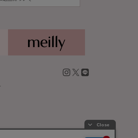
inst
X
LIN
+
agr
E
am