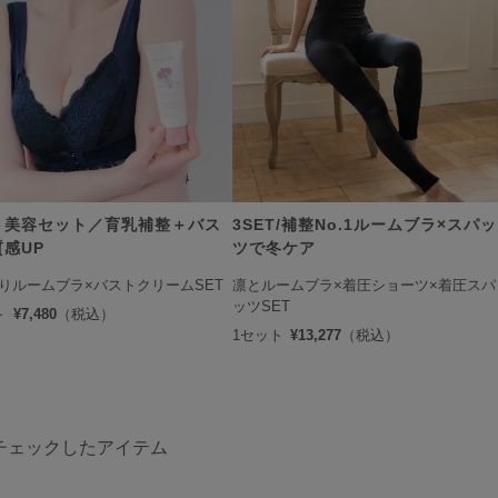
サロン卸し問い合わせフォーム
ELP
よくある質問・お問い合わせ
サイズガイド
ト美容セット／育乳補整＋バス
3SET/補整No.1ルームブラ×スパッ
ショッピングガイド
感UP
ツで冬ケア
りルームブラ×バストクリームSET
凛とルームブラ×着圧ショーツ×着圧スパ
着用方法
ッツSET
ト
¥7,480
（税込）
1セット
¥13,277
（税込）
洗濯方法
NFORMATION
チェックしたアイテム
お知らせ