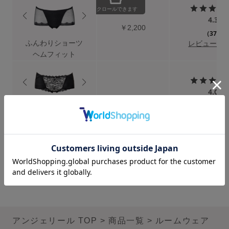
スクロールできます
ショーツ
4.3
￥2,200
（37）
ブラショーツセット
ふんわりショーツ
レビューを
その他セット
ヘムフィット
レッグケア
4.0
フェムケア
￥2,475
（45）
キュッと
ブラパッド／ギフト
レビューを
ふんわりショーツ
バストケアコスメ
ブレス
術後用ブラ
ランキング
おすすめ特集
アンジェリール TOP
商品一覧
ルームウェア