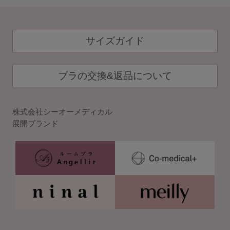
セール
新商品
サイズガイド
定期便
ブラの交換&返品について
BEST SELLER
株式会社シーオーメディカル
展開ブランド
COOL ITEM
SERVICE
ブラ交換&返品について
ルームブラ販売店一覧