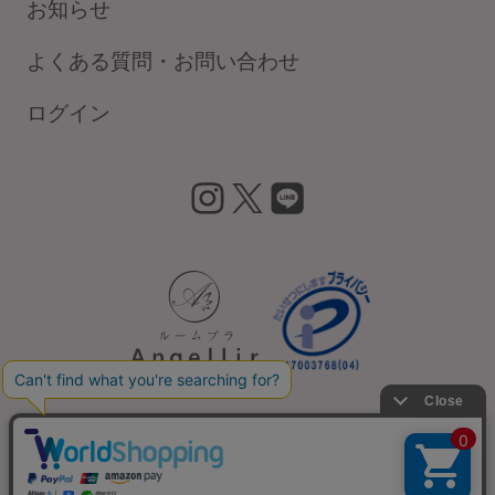
お知らせ
サロン卸し問い合わせフォーム
よくある質問・お問い合わせ
ログイン
HELP
よくある質問・お問い合わせ
insta
X
LIN
gra
E
サイズガイド
m
ショッピングガイド
着用方法
会社概要
利用規約
プライバシーポリシー
特定商取引法に基づく表記
カスタマーハラスメント基本方針
洗濯方法