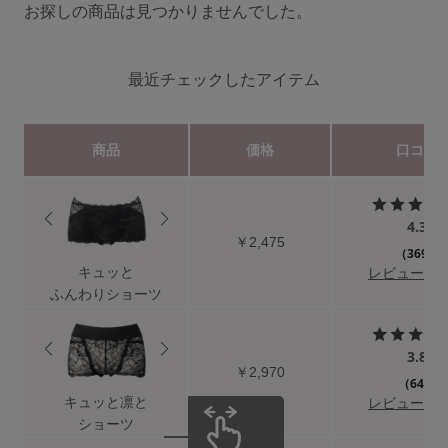
お探しの商品は見つかりませんでした。
ブラジャーを探す
最近チェックしたアイテム
すべてのブラジャー
人気ランキング
商品
価格
口コミ
ナイトブラ／夜用ブラ
デイリーブラ／日中用ブラ
4.3
￥2,475
ノンワイヤーブラ
（369）
キュッと
レビューを
ふんわりショーツ
カテゴリを探す
3.8
全商品一覧
￥2,970
（64）
ブラジャー
キュッと凛と
レビューを
ショーツ
ブラトップ