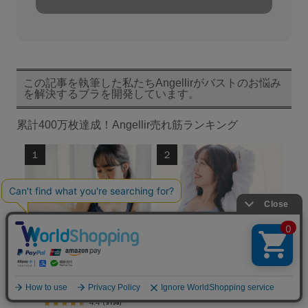
この記事を執筆した私たちAngellirがバストのお悩み
を解決するブラを開発しています。
累計400万枚達成！Angellir売れ筋ランキング
ふんわりルームブラ
ふんわりルームブラBreath（ブレ
ス）
4.4
（3158）