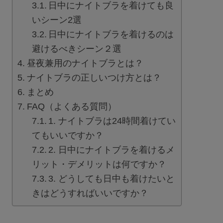
日中にナイトブラを着けても良
セール
いシーン2選
日中にナイトブラを着けるのは
新商品
避けるべきシーン２選
昼夜兼用のナイトブラとは？
定期便
ナイトブラの正しいつけ方とは？
まとめ
BEST SELLER
FAQ（よくある質問）
1. ナイトブラは24時間着けてい
COOL ITEM
てもいいですか？
2. 日中にナイトブラを着けるメ
SERVICE
リット・デメリットは何ですか？
3. どうしても日中も着けたいと
ブラ交換&返品について
きはどうすればいいですか？
ルームブラ販売店一覧