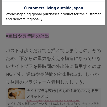
てしまい、さらに体調を悪化させてしまう可能
性もあります。したがって、無理してまで着け
る必要はありません。
■
遠出や長時間の外出
バストは歩くだけでも揺れてしまうもの。その
ため、下からの重力を支える構造になっていな
いナイトブラを長時間の外出時に着用するのは
NGです。遠出や長時間の外出時には、しっか
り昼用のブラジャーを着用しましょう。
ナイトブラは夜だけのもの？昼間につけるデ
メリットとは
https://angellir.jp/brnoonayami/nightbrayorudake
ナイトブラを昼間に使うデメリットはあるのでしょうか。ナイトブラを