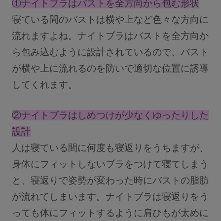
①ナイトブラはバストを全方向から包む形状
寝ている間のバストは横や上など色々な方向に
流れますよね。ナイトブラはバストを全方向か
INFORMATION
ら包み込むように設計されているので、バスト
お知らせ
が横や上に流れるのを防いで適切な位置に誘導
してくれます。
Angellir blog
②ナイトブラはしめつけが少なくゆったりした
設計
人は寝ている間に何度も寝返りをうちますが、
身体にフィットしないブラをつけて寝てしまう
insta
twitt
LIN
と、寝返りで姿勢が変わった時にバストの脂肪
gra
er
E
m
が流れてしまいます。ナイトブラは寝返りをう
っても体にフィットするように肩ひもが太めに