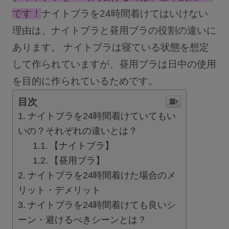
です！
ナイトブラを24時間着けてはいけない
ショーツ
理由は、ナイトブラと昼用ブラの役割の違いに
ブラショーツセット
あります。 ナイトブラは寝ている状態を想定
その他セット
して作られていますが、昼用ブラは日中の使用
レッグケア
を目的に作られているためです。
フェムケア
目次
ブラパッド／ギフト
ナイトブラを24時間着けていてもい
いの？それぞれの違いとは？
バストケアコスメ
【ナイトブラ】
術後用ブラ
【昼用ブラ】
ナイトブラを24時間着けた場合のメ
ランキング
リット・デメリット
ナイトブラを24時間着けても良いシ
おすすめ特集
ーン・避けるべきシーンとは？