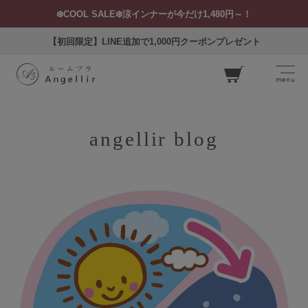
❄️COOL SALE❄️涼インナーが今だけ1,480円～！
【初回限定】LINE追加で1,000円クーポンプレゼント
menu
カー
ト
angellir blog
ログイン
お気に入り
閲覧履歴
SEARCH