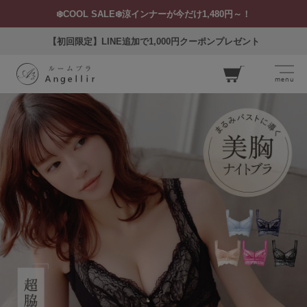
❄️COOL SALE❄️涼インナーが今だけ1,480円～！
【初回限定】LINE追加で1,000円クーポンプレゼント
menu
カー
ト
ログイン
お気に入り
閲覧履歴
SEARCH