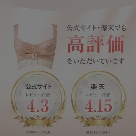
INFORMATION
お知らせ
Angellir blog
insta
twitt
LIN
gra
er
E
m