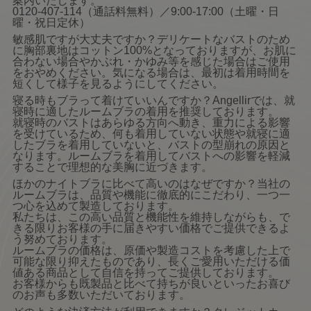
案内いたします。
0120-407-114（通話料無料）／9:00-17:00（土曜・日
曜・祝日定休）
敏感肌ですが大丈夫ですか？デリケートなバストのため
に胸部裏地はコットン100%となっておりますが、お肌に
合わない場合やかぶれ・かゆみ等を感じた場合はご使用
をおやめください。気になる場合は、最初は着用時間を
短くして様子を見るようにしてください。
寝る時もブラって着けていいんですか？Angellirでは、就
寝時に適したルームブラの着用を推奨しております。
就寝時のバストはあらゆる方向へ動き、重力による影響
を受けているため、何も着用していない状態や就寝に適
したブラを着用していないと、バストの型崩れの原因と
なります。ルームブラを着用してバストへの影響を軽減
することで理想的な美胸に近づきます。
ほかのナイトブラに比べて高いのはなぜですか？当社の
ルームブラは、品質や機能に徹底的にこだわり、一つ一
つ心を込めて製造しております。
私たちは、この高い品質と機能性を維持しながらも、で
きる限りお客様の手に届きやすい価格でご提供できるよ
う努めております。
ルームブラの価格は、原価や製造コストを考慮した上で
可能な限り抑えたものであり、長くご愛用いただける価
値ある商品として自信を持ってご提供しております。
お客様からも既製品と比べて持ちが良いといったお喜び
のお声も多数いただいております。