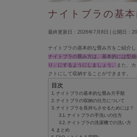
A
ランキング
ナイトブラの基本
おすすめ特集
最終更新日：2026年7月8日 | 公開日：20
セール
ナイトブラの基本的な畳み方をご紹介し
新商品
ナイトブラの畳み方は、基本的には型崩
定期便
り」にするようにしましょう。
また、カ
クトにして収納することができます。
BEST SELLER
目次
COOL ITEM
ナイトブラの基本的な畳み方手順
ナイトブラの収納の仕方について
ナイトブラを長持ちさせるためには？
ナイトブラの手洗いの仕方
ナイトブラの洗濯機での洗い方
まとめ