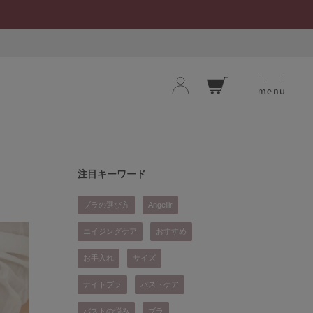
menu
ロ
カー
グ
ト
イ
ン
お気に入り
閲覧履歴
注目キーワード
ブラの選び方
Angellir
エイジングケア
おすすめ
お手入れ
サイズ
ナイトブラ
バストケア
バストの悩み
ブラ