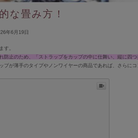
ngellir blog
的な畳み方！
26年6月19日
ます。
れ防止のため、「ストラップをカップの中に仕舞い、縦に四つ
ップが薄手のタイプやノンワイヤーの商品であれば、さらにコ
inst
twitt
LIN
agr
er
E
am