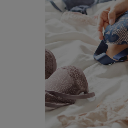
ナイトブラ／夜用ブラ
デイリーブラ／日中用ブラ
ノンワイヤーブラ
H
カテゴリを探す
全商品一覧
ブラジャー
ブラトップ
ショーツ
ブラショーツセット
その他セット
レッグケア
フェムケア
ブラパッド／ギフト
I
バストケアコスメ
術後用ブラ