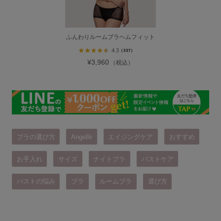
ふんわりルームブラヘムフィット
4.3
（337）
¥3,960
（税込）
ブラの選び方
Angellir
エイジングケア
おすすめ
お手入れ
サイズ
ナイトブラ
バストケア
バストの悩み
ブラ
ルームブラ
選び方