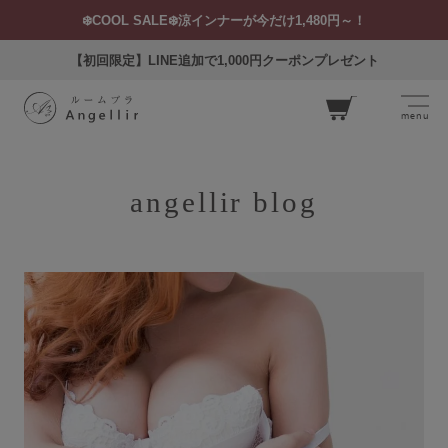
❄️COOL SALE❄️涼インナーが今だけ1,480円～！
【初回限定】LINE追加で1,000円クーポンプレゼント
menu
カー
ト
angellir blog
ログイン
お気に入り
閲覧履歴
SEARCH