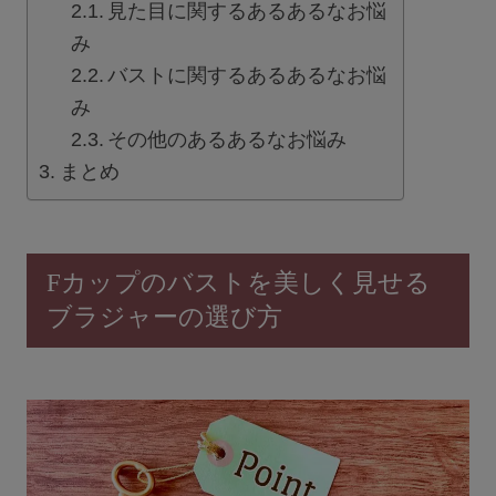
見た目に関するあるあるなお悩
セール
み
バストに関するあるあるなお悩
新商品
み
その他のあるあるなお悩み
定期便
まとめ
BEST SELLER
COOL ITEM
Fカップのバストを美しく見せる
ブラジャーの選び方
SERVICE
ブラ交換&返品について
ルームブラ販売店一覧