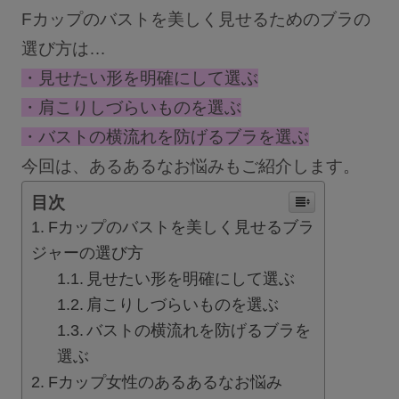
Fカップのバストを美しく見せるためのブラの
ショーツ
選び方は…
ブラショーツセット
・見せたい形を明確にして選ぶ
その他セット
・肩こりしづらいものを選ぶ
レッグケア
・バストの横流れを防げるブラを選ぶ
フェムケア
今回は、あるあるなお悩みもご紹介します。
ブラパッド／ギフト
目次
Fカップのバストを美しく見せるブラ
バストケアコスメ
ジャーの選び方
術後用ブラ
見せたい形を明確にして選ぶ
肩こりしづらいものを選ぶ
ランキング
バストの横流れを防げるブラを
選ぶ
おすすめ特集
Fカップ女性のあるあるなお悩み