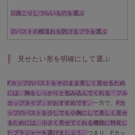
☑肩こりしづらいものを選ぶ
INFORMATION
☑バストの横流れを防げるブラを選ぶ
お知らせ
Angellir blog
見せたい形を明確にして選ぶ
Fカップのバストをそのまま美しく見せるため
には、胸をしっかりと包み込んでくれる「フル
カップタイプ」がおすすめです。
一方で、
Fカ
insta
twitt
LIN
gra
er
E
ップのバストを少しでも小胸にして美しく見せ
m
るためには、小さく見せてくれる機能に特化し
たブラジャーを選びましょう。
つまり、Fカッ