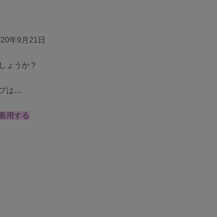
ngellir blog
20年9月21日
しょうか？
プは…
inst
twitt
LIN
着用する
agr
er
E
am