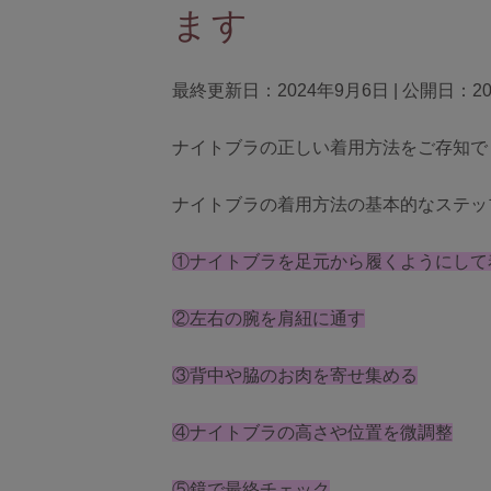
ます
A
ランキング
おすすめ特集
最終更新日：2024年9月6日 | 公開日：20
セール
ナイトブラの正しい着用方法をご存知で
新商品
ナイトブラの着用方法の基本的なステッ
定期便
①
ナ
イトブラを足元から履くようにして
BEST SELLER
②左右の腕を肩紐に通す
COOL ITEM
③背中や脇のお肉を寄せ集める
④ナイトブラの高さや位置を微調整
⑤鏡で最終チェック