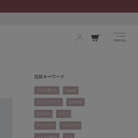
menu
ロ
カー
グ
ト
イ
ン
お気に入り
閲覧履歴
注目キーワード
ブラの選び方
Angellir
エイジングケア
おすすめ
お手入れ
サイズ
ナイトブラ
バストケア
バストの悩み
ブラ