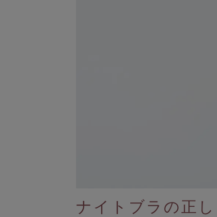
ナイトブラ／夜用ブラ
デイリーブラ／日中用ブラ
ノンワイヤーブラ
H
カテゴリを探す
全商品一覧
ブラジャー
ブラトップ
ショーツ
ブラショーツセット
その他セット
レッグケア
フェムケア
ブラパッド／ギフト
I
バストケアコスメ
ナイトブラの正し
術後用ブラ