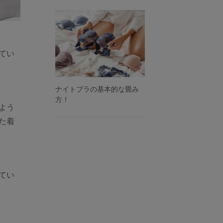
てい
ナイトブラの基本的な畳み
方！
よう
た着
てい