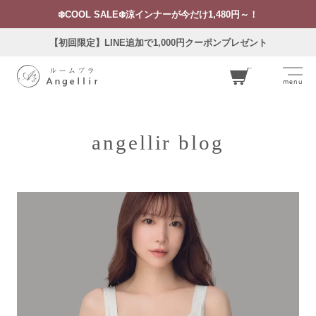
❄️COOL SALE❄️涼インナーが今だけ1,480円～！
【初回限定】LINE追加で1,000円クーポンプレゼント
menu
カー
ト
angellir blog
ログイン
お気に入り
閲覧履歴
SEARCH