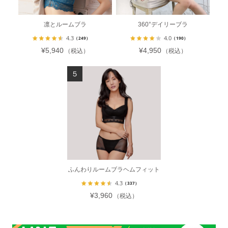
凛とルームブラ
360°デイリーブラ
4.3
4.0
（249）
（190）
¥5,940
¥4,950
（税込）
（税込）
ふんわりルームブラヘムフィット
4.3
（337）
¥3,960
（税込）