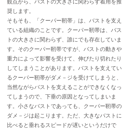
観点から、バストの大きさに関わらず着用を推
奨します。
そもそも、「クーパー靭帯」は、バストを支え
INFORMATION
ている組織のことです。クーパー靭帯は、バス
お知らせ
トの大きさに関わらず、誰にでも存在していま
す。そのクーパー靭帯ですが、バストの動きや
Angellir blog
重力によって影響を受けて、伸びたり切れたり
してしまうことがあります。バストを支えてい
るクーパー靭帯がダメ－ジを受けてしまうと、
当然ながらバストを支えることができなくなっ
てしまうので、下垂の原因となってしまいま
insta
twitt
LIN
す。小さなバストであっても、クーパー靭帯の
gra
er
E
m
ダメ－ジは起こります。ただ、大きなバストに
比べると垂れるスピードが遅いというだけで