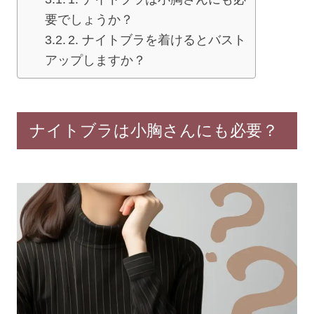
セール
要でしょうか？
2. ナイトブラを着けるとバスト
新商品
アップしますか？
定期便
ナイトブラは小胸さんにも必要？
BEST SELLER
COOL ITEM
SERVICE
ブラ交換&返品について
ルームブラ販売店一覧