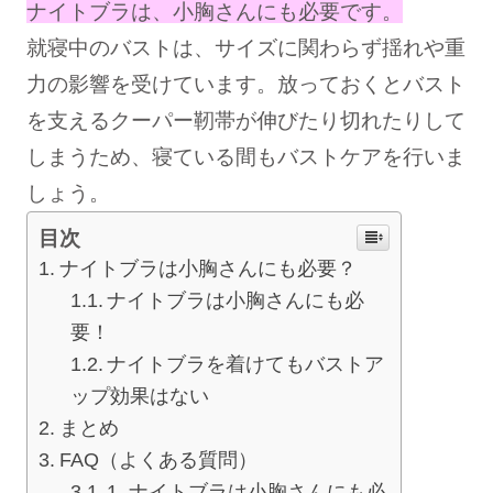
ナイトブラは、小胸さんにも必要です。
ショーツ
就寝中のバストは、サイズに関わらず揺れや重
ブラショーツセット
力の影響を受けています。放っておくとバスト
その他セット
を支えるクーパー靭帯が伸びたり切れたりして
しまうため、寝ている間もバストケアを行いま
レッグケア
しょう。
フェムケア
目次
ブラパッド／ギフト
ナイトブラは小胸さんにも必要？
バストケアコスメ
ナイトブラは小胸さんにも必
術後用ブラ
要！
ナイトブラを着けてもバストア
ランキング
ップ効果はない
まとめ
おすすめ特集
FAQ（よくある質問）
1. ナイトブラは小胸さんにも必