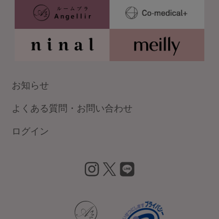
セール
新商品
定期便
お知らせ
BEST SELLER
よくある質問・お問い合わせ
COOL ITEM
ログイン
SERVICE
ブラ交換&返品について
insta
X
LIN
gra
E
m
ルームブラ販売店一覧