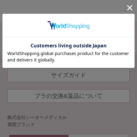
ショーツ
ブラショーツセット
アンジェリール TOP
お知らせ
その他セット
Angellir キュッとふんわりスパッツ終売のお知
レッグケア
らせ
フェムケア
ブラパッド／ギフト
サイズガイド
バストケアコスメ
術後用ブラ
ブラの交換&返品について
ランキング
株式会社シーオーメディカル
おすすめ特集
展開ブランド