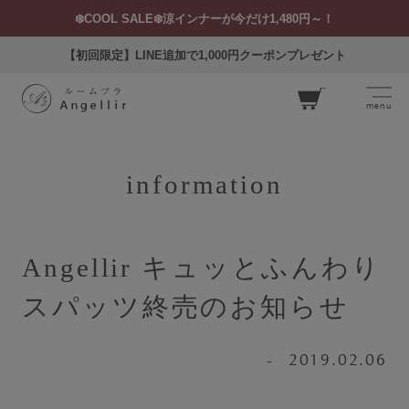
❄️COOL SALE❄️涼インナーが今だけ1,480円～！
【初回限定】LINE追加で1,000円クーポンプレゼント
menu
カー
ト
information
Angellir キュッとふんわり
ログイン
お気に入り
閲覧履歴
スパッツ終売のお知らせ
2019.02.06
SEARCH