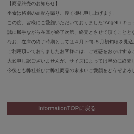
【商品終売のお知らせ】

ブラジャーを探す
平素は格別の高配を賜り、厚く御礼申し上げます。

この度、皆様にご愛顧いただいておりました"Angellir キ
すべてのブラジャー
誠に勝手ながら在庫が終了次第、終売とさせて頂くこととな
人気ランキング
なお、在庫の終了時期としては４月下旬-５月初旬頃を見込
ナイトブラ／夜用ブラ
ご利用頂いておりましたお客様には、ご迷惑をおかけするこ
大変申し訳ございませんが、サイズによっては早めに終売
デイリーブラ／日中用ブラ
今後とも弊社並びに弊社商品の末永いご愛顧をどうぞよろ
ノンワイヤーブラ
カテゴリを探す
InformationTOPに戻る
全商品一覧
ブラジャー
ブラトップ