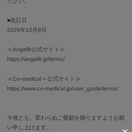
ださい。
ショーツ
ブラショーツセット
■改訂日
2025年10月9日
その他セット
レッグケア
≪Angellir公式サイト≫
フェムケア
https://angellir.jp/terms/
ブラパッド／ギフト
バストケアコスメ
≪Co-medical＋公式サイト≫
術後用ブラ
https://www.co-medical.jp/user_guide/terms/
ランキング
今後とも、変わらぬご愛顧を賜りますようお願
おすすめ特集
い申し上げます。