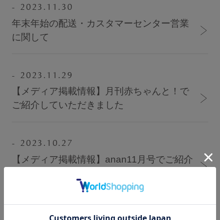
セール
2023.11.30
年末年始の配送・カスタマーセンター営業
新商品
に関して
定期便
2023.11.29
【メディア掲載情報】月刊赤ちゃんと！で
BEST SELLER
ご紹介していただきました
COOL ITEM
2023.10.27
【メディア掲載情報】anan11月号でご紹介
SERVICE
していただきました
ブラ交換&返品について
2023.10.25
ルームブラ販売店一覧