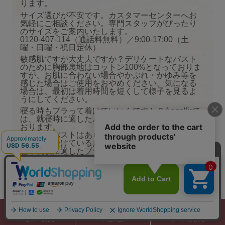
ります。
サイズ選びが不安です。カスタマーセンターへお
気軽にご相談ください。専門スタッフがぴったり
のサイズをご案内いたします。
0120-407-114（通話料無料）／9:00-17:00（土
曜・日曜・祝日定休）
敏感肌ですが大丈夫ですか？デリケートなバスト
のために胸部裏地はコットン100%となっておりま
すが、お肌に合わない場合やかぶれ・かゆみ等を
感じた場合はご使用をおやめください。気になる
場合は、最初は着用時間を短くして様子を見るよ
うにしてください。
寝る時もブラって着けていいんですか？Angellirで
は、就寝時に適したルームブラの着用を推奨して
おります。
就寝時のバストはあらゆる方向へ動き、重力によ
る影響を受けているため、何も着用していない状
態や就寝に適したブラを着用していないと、バス
トの型崩れの原因となります。ルームブラを着用
してバストへの影響を軽減することで理想的な美
胸に近づきます。
ほかのナイトブラに比べて高いのはなぜですか？
当社のルームブラは、品質や機能に徹底的にこだ
わり、一つ一つ心を込めて製造しております。
私たちは、この高い品質と機能性を維持しながら
も、できる限りお客様の手に届きやすい価格でご
レビューを見る
関連商品
カートに入れる