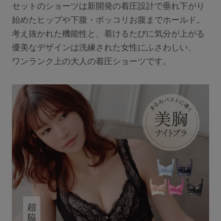
セットのショーツは新開発の着圧設計で垂れ下がり
始めたヒップや下腹・ポッコリお腹までホールド。
考え抜かれた機能性と、着けるたびに気分が上がる
INFORMATION
優美なデザインは洗練された女性にふさわしい、
お知らせ
ワンランク上の大人の着圧ショーツです。
Angellir blog
insta
twitt
LIN
gra
er
E
m