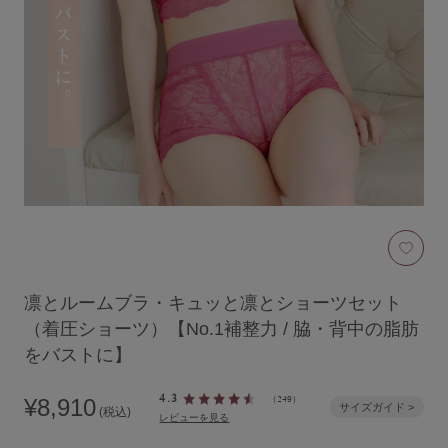
ブラジャーを探す
すべてのブラジャー
人気ランキング
ナイトブラ／夜用ブラ
デイリーブラ／日中用ブラ
お気
ノンワイヤーブラ
凛とルームブラ・キュッと凛とショーツセット
カテゴリを探す
（着圧ショーツ）【No.1補整力 / 脇・背中の脂肪
をバストに】
全商品一覧
ブラジャー
4.3
¥8,910
（249）
サイズガイド >
(税込)
レビューを見る
ブラトップ