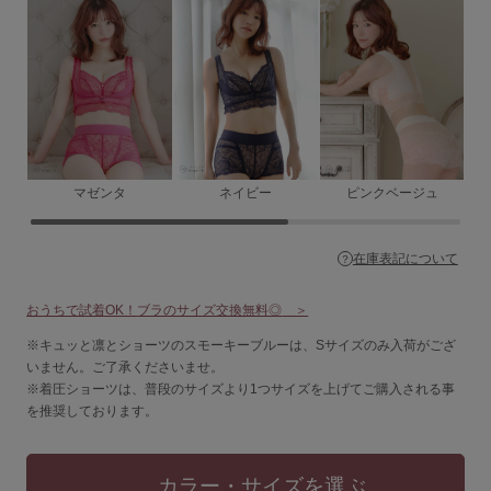
ショーツ
ブラショーツセット
その他セット
レッグケア
マゼンタ
ネイビー
ピンクベージュ
フェムケア
ブラパッド／ギフト
在庫表記について
バストケアコスメ
おうちで試着OK！
ブラのサイズ交換無料◎
＞
術後用ブラ
※キュッと凛とショーツのスモーキーブルーは、Sサイズのみ入荷がござ
いません。ご了承くださいませ。
ランキング
※着圧ショーツは、普段のサイズより1つサイズを上げてご購入される事
を推奨しております。
おすすめ特集
カラー・サイズを選ぶ