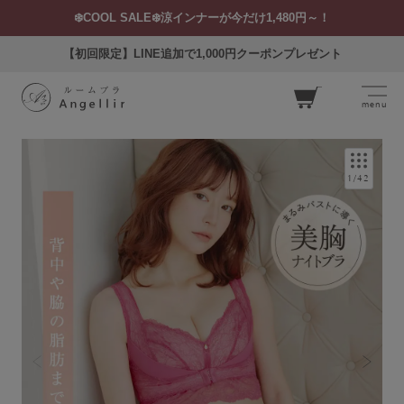
❄️COOL SALE❄️涼インナーが今だけ1,480円～！
【初回限定】LINE追加で1,000円クーポンプレゼント
menu
カー
ト
1
/
42
ログイン
お気に入り
閲覧履歴
SEARCH