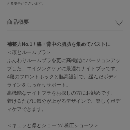
える場合がございます。
サロン卸し問い合わせフォーム
商品概要
HELP
補整力No.1 / 脇・背中の脂肪を集めてバストに
よくある質問・お問い合わせ
＜凛とルームブラ＞
ふんわりルームブラを更に高機能にバージョンアッ
プした、エイジングケアに最適なナイトブラです。
サイズガイド
4段のフロントホックと脇高設計で、緩んだボディ
ラインをしっかりサポート。
ショッピングガイド
高機能なナイトブラをお探しの方にお勧めです。
着けるたびに気分が上がるデザインで、楽しくボデ
ィケアできます。
着用方法
＜キュッと凛とショーツ/ 着圧ショーツ＞
洗濯方法