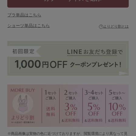
セール
ブラ単品はこちら
新商品
ショーツ単品はこちら
よりどり割とは
定期便
BEST SELLER
COOL ITEM
SERVICE
ブラ交換&返品について
ルームブラ販売店一覧
※商品画像は実物の色に近づけておりますが、閲覧環境により異なって見