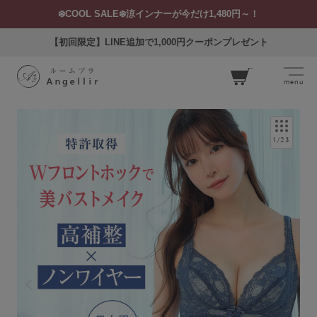
❄️COOL SALE❄️涼インナーが今だけ1,480円～！
【初回限定】LINE追加で1,000円クーポンプレゼント
menu
カー
ト
1
/
23
ログイン
お気に入り
閲覧履歴
SEARCH