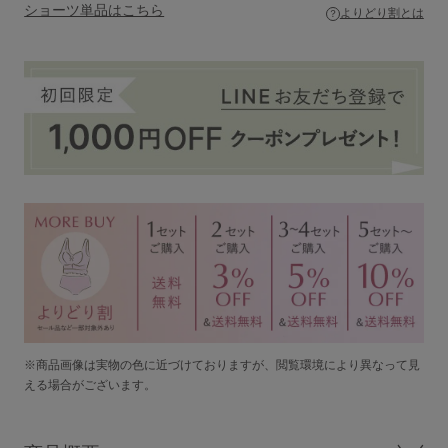
ショーツ単品はこちら
セール
よりどり割とは
新商品
定期便
BEST SELLER
COOL ITEM
SERVICE
ブラ交換&返品について
※商品画像は実物の色に近づけておりますが、閲覧環境により異なって見
える場合がございます。
ルームブラ販売店一覧