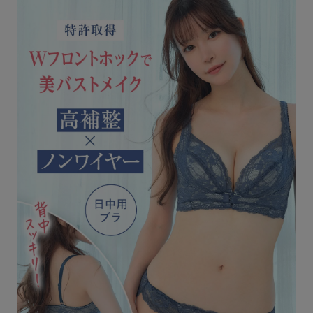
INFORMATION
お知らせ
Angellir blog
insta
twitt
LIN
gra
er
E
m