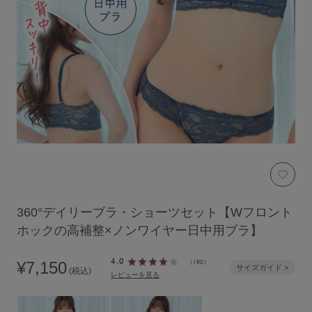
ブラジャーを探す
すべてのブラジャー
人気ランキング
ナイトブラ／夜用ブラ
デイリーブラ／日中用ブラ
お気
ノンワイヤーブラ
カテゴリを探す
360°デイリーブラ・ショーツセット【Wフロント
ホックの高補整×ノンワイヤー日中用ブラ】
全商品一覧
4.0
¥7,150
（190）
サイズガイド >
(税込)
レビューを見る
ブラジャー
ブラトップ