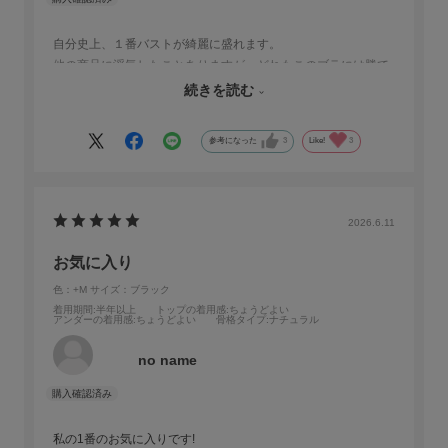
自分史上、１番バストが綺麗に盛れます。
他の商品に浮気したことありますが、どれもこのブラには勝て
ません。初めて納得いく谷間が作れたブラです笑
続きを読む
この落ち着いた大人色も好みです！
参考になった
3
Like!
3
2026.6.11
お気に入り
色：+M
サイズ：ブラック
着用期間
:半年以上
トップの着用感
:ちょうどよい
アンダーの着用感
:ちょうどよい
骨格タイプ
:ナチュラル
no name
私の1番のお気に入りです!