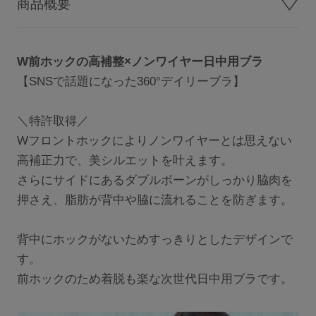
商品概要
サロン卸し問い合わせフォーム
W前ホックの高補整×ノンワイヤー日中用ブラ
【SNSで話題になった360°デイリーブラ】
HELP
＼特許取得／
よくある質問・お問い合わせ
Wフロントホックによりノンワイヤーとは思えない
高補正力で、美シルエットを叶えます。
サイズガイド
さらにサイドにあるダブルボーンがしっかり脇肉を
押さえ、脂肪が背中や脇に流れることを防ぎます。
ショッピングガイド
背中にホックがないためすっきりとしたデザインで
す。
着用方法
前ホックのため着脱も楽な次世代日中用ブラです。
洗濯方法