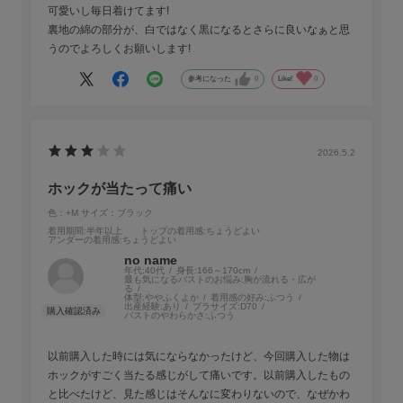
可愛いし毎日着けてます!
裏地の綿の部分が、白ではなく黒になるとさらに良いなぁと思
うのでよろしくお願いします!
参考になった
0
Like!
0
2026.5.2
ホックが当たって痛い
色：+M
サイズ：ブラック
着用期間
:半年以上
トップの着用感
:ちょうどよい
アンダーの着用感
:ちょうどよい
no name
年代:
40代
身長:
166～170cm
最も気になるバストのお悩み:
胸が流れる・広が
る
体型:
ややふくよか
着用感の好み:
ふつう
出産経験:
あり
ブラサイズ:
D70
バストのやわらかさ:
ふつう
以前購入した時には気にならなかったけど、今回購入した物は
ホックがすごく当たる感じがして痛いです。以前購入したもの
と比べたけど、見た感じはそんなに変わりないので、なぜかわ