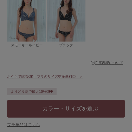
ショーツ
ブラショーツセット
その他セット
レッグケア
スモーキーネイビー
ブラック
フェムケア
在庫表記について
ブラパッド／ギフト
バストケアコスメ
おうちで試着OK！
ブラのサイズ交換無料◎
＞
術後用ブラ
よりどり割で最大10%OFF
ランキング
カラー・サイズを選ぶ
おすすめ特集
ブラ単品はこちら