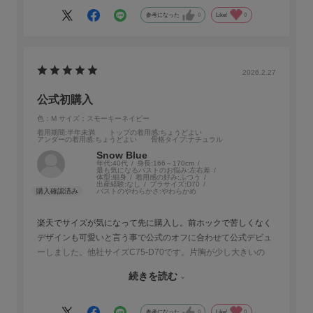
ても楽で、使い勝手が良いです。
参考になった
0
Like!
0
サイズ感については、普段のサイズよりも少しカップが大きめ
に感じましたが、しっかりホールドしてくれるので安心感があ
ります。デザインも素敵でデイリー使いにぴったりです。
2026.2.27
公式初購入
色：M
サイズ：スモーキーネイビー
着用期間
:半年未満
トップの着用感
:ちょうどよい
アンダーの着用感
:ちょうどよい
骨格タイプ
:ナチュラル
Snow Blue
年代:
40代
身長:
166～170cm
最も気になるバストのお悩み:
左右差
体型:
細身
着用感の好み:
ふつう
出産経験:
なし
ブラサイズ:
D70
バストのやわらかさ:
やわらかめ
楽天でサイズが気になって先に購入し。前ホックで苦しくなく
デザインも可愛いと言う事で公式のオフに合わせて公式デビュ
ーしました。他社サイズC75-D70です。片胸が少し大きいの
で、パットで調整してますがお気に入りです。ピンクが中々入
続きを読む
荷しないので入ったら即買いたいっていうくらい。ノンワイヤ
ーなのにテンションが上がるし好きなデザインです。マイナス
ポイントはパッドが少し固く感じる事程度。後は色味を薄いベ
参考になった
0
Like!
0