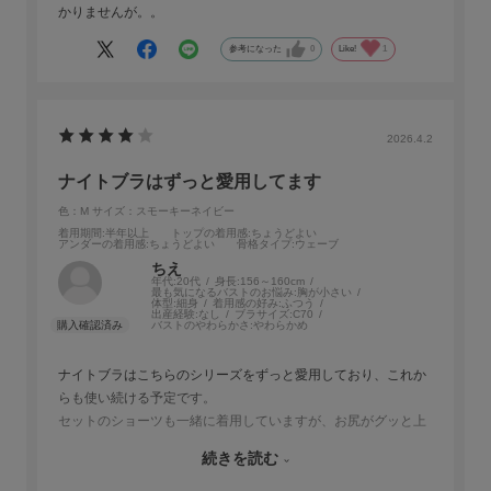
かりませんが。。
参考になった
0
Like!
1
2026.4.2
ナイトブラはずっと愛用してます
色：M
サイズ：スモーキーネイビー
着用期間
:半年以上
トップの着用感
:ちょうどよい
アンダーの着用感
:ちょうどよい
骨格タイプ
:ウェーブ
ちえ
年代:
20代
身長:
156～160cm
最も気になるバストのお悩み:
胸が小さい
体型:
細身
着用感の好み:
ふつう
出産経験:
なし
ブラサイズ:
C70
バストのやわらかさ:
やわらかめ
ナイトブラはこちらのシリーズをずっと愛用しており、これか
らも使い続ける予定です。
セットのショーツも一緒に着用していますが、お尻がグッと上
がる感じがあり、ホールド感がとても気に入っています。上下
続きを読む
セットで着ることで気分も上がります。
360°デイリーブラ＆ショーツは前フックタイプなので着脱がと